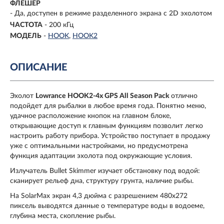
ФЛЕШЕР
- Да, доступен в режиме разделенного экрана с 2D эхолотом
ЧАСТОТА
- 200 кГц
МОДЕЛЬ
-
HOOK
HOOK2
ОПИСАНИЕ
Эхолот
Lowrance HOOK2-4x GPS All Season Pack
отлично
подойдет для рыбалки в любое время года. Понятно меню,
удачное расположение кнопок на главном блоке,
открывающие доступ к главным функциям позволит легко
настроить работу прибора. Устройство поступает в продажу
уже с оптимальными настройками, но предусмотрена
функция адаптации эхолота под окружающие условия.
Излучатель Bullet Skimmer изучает обстановку под водой:
сканирует рельеф дна, структуру грунта, наличие рыбы.
На SolarMax экран 4,3 дюйма с разрешением 480х272
пиксель выводятся данные о температуре воды в водоеме,
глубина места, скопление рыбы.