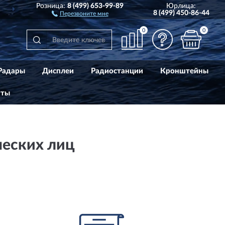
Розница:
8 (499) 653-99-89
Юрлица:
ДОСТАВИМ
ПО ВСЕЙ РОССИИ
8 (499) 450-86-44
Перезвоните мне
0
0
Радары
Дисплеи
Радиостанции
Кронштейны
аты
еских лиц