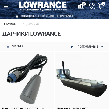
0
0
Р LOWRANCE
ДОСТАВИМ
ПО ВСЕЙ 
LOWRANCE
Датчики
ДАТЧИКИ LOWRANCE
ФИЛЬТР
ПОПУЛЯРНЫЕ