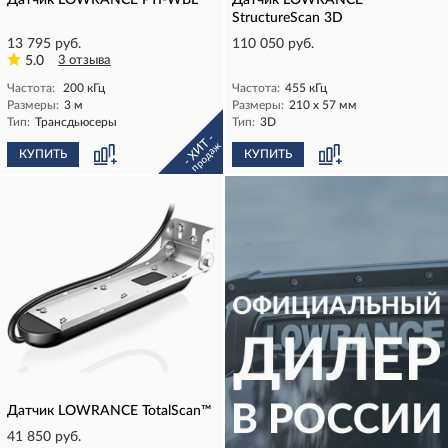
Датчик LOWRANCE PTI-WBL
Датчик LOWRANCE
StructureScan 3D
13 795 руб.
110 050 руб.
5.0
3 отзыва
Частота:
200 кГц
Частота:
455 кГц
Размеры:
3 м
Размеры:
210 х 57 мм
Тип:
Трансдьюсеры
Тип:
3D
- ХИТ -
продаж
КУПИТЬ
КУПИТЬ
Датчик LOWRANCE TotalScan™
41 850 руб.