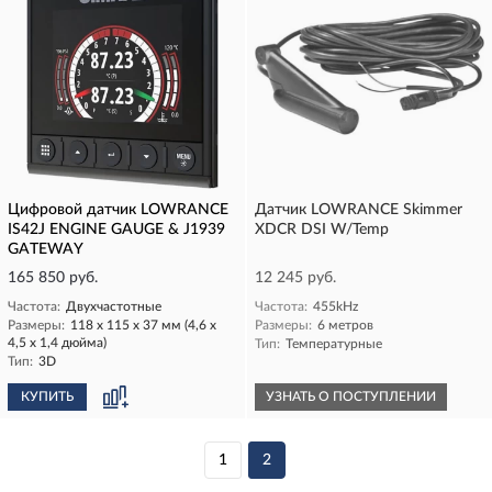
Цифровой датчик LOWRANCE
Датчик LOWRANCE Skimmer
IS42J ENGINE GAUGE & J1939
XDCR DSI W/Temp
GATEWAY
165 850 руб.
12 245 руб.
Частота:
Двухчастотные
Частота:
455kHz
Размеры:
118 x 115 x 37 мм (4,6 x
Размеры:
6 метров
4,5 x 1,4 дюйма)
Тип:
Температурные
Тип:
3D
КУПИТЬ
УЗНАТЬ О ПОСТУПЛЕНИИ
1
2