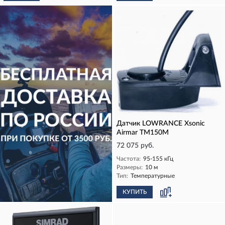
Датчик LOWRANCE Xsonic
Airmar TM150M
72 075 руб.
Частота:
95-155 кГц
Размеры:
10 м
Тип:
Температурные
КУПИТЬ
КУПИТЬ